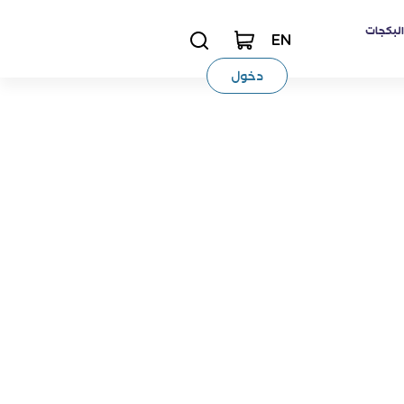
البكجات
EN
دخول