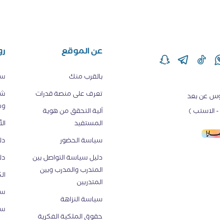
عن الموقع
رو
بالقرب منك
سي
تعرف على منصة قدرات
شر
قدم دروس عن بعد
وس
 الاستب )
اَلية التحقق من هوية
المستفيد
ال
سياسة الحضور
دل
دليل سياسة التواصل بين
دل
المتدرب والمدرب وبين
ال
المتدربين
سي
سياسة النزاهة
سي
حقوق الملكية الفكرية