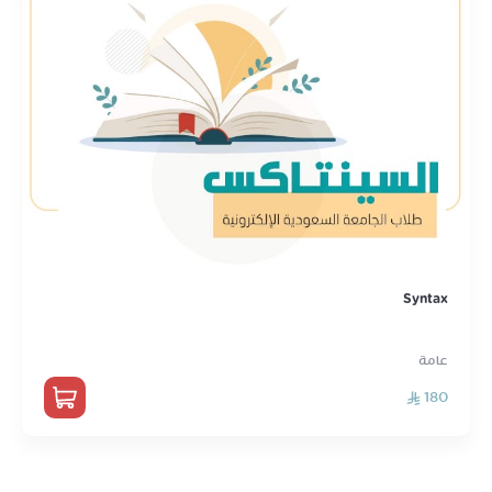
Syntax
عامة
180