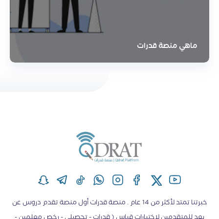
ماهي منصة قدرات
خبرتنا تمتد لأكثر من 14 عام . منصة قدرات أول منصة تقدم دروس عن
بعد للمتقدمين لاختبارات قياس ( قدرات - تحصيلي - رخص معلمين -