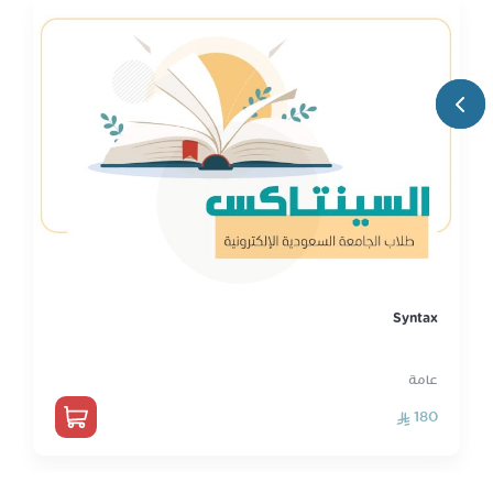
Syntax
عامة
180