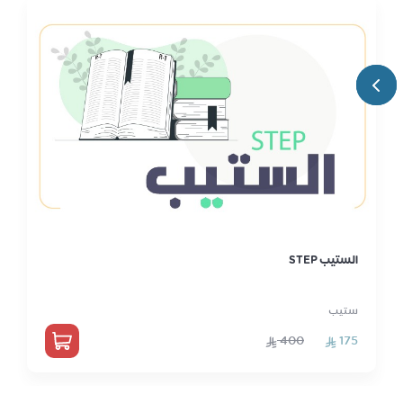
الستيب STEP
ستيب
400
175