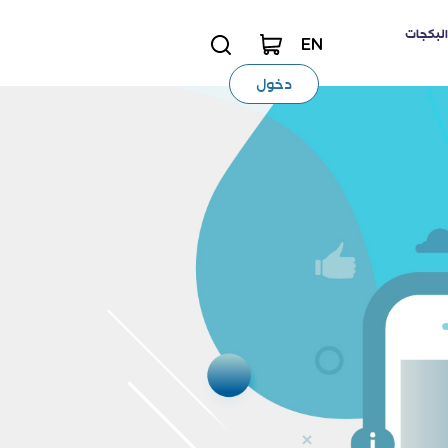
البكجات
EN
دخول