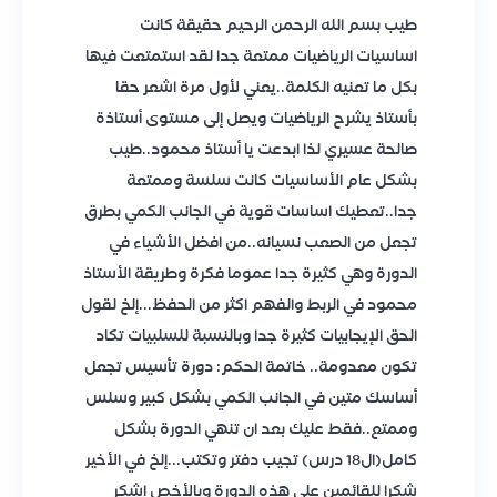
طيب بسم الله الرحمن الرحيم حقيقة كانت
اساسيات الرياضيات ممتعة جدا لقد استمتعت فيها
بكل ما تعنيه الكلمة..يعني لأول مرة اشعر حقا
بأستاذ يشرح الرياضيات ويصل إلى مستوى أستاذة
صالحة عسيري لذا ابدعت يا أستاذ محمود..طيب
بشكل عام الأساسيات كانت سلسة وممتعة
جدا..تعطيك اساسات قوية في الجانب الكمي بطرق
تجعل من الصعب نسيانه..من افضل الأشياء في
الدورة وهي كثيرة جدا عموما فكرة وطريقة الأستاذ
محمود في الربط والفهم اكثر من الحفظ...إلخ لقول
الحق الإيجابيات كثيرة جدا وبالنسبة للسلبيات تكاد
تكون معدومة.. خاتمة الحكم: دورة تأسيس تجعل
أساسك متين في الجانب الكمي بشكل كبير وسلس
وممتع..فقط عليك بعد ان تنهي الدورة بشكل
كامل(ال18 درس) تجيب دفتر وتكتب...إلخ في الأخير
شكرا للقائمين على هذه الدورة وبالأخص اشكر