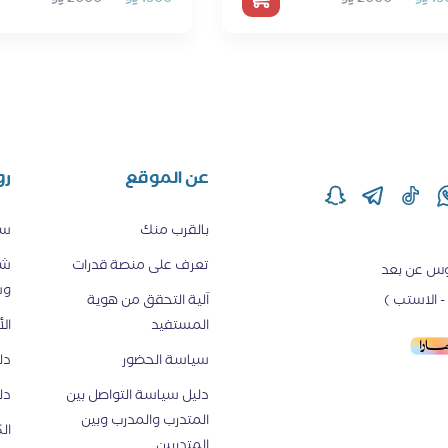
عن الموقع
رو
بالقرب منك
سي
تعرف على منصة قدرات
شر
قدم دروس عن بعد
وس
 الاستب )
اَلية التحقق من هوية
المستفيد
ال
سياسة الحضور
دل
دليل سياسة التواصل بين
دل
المتدرب والمدرب وبين
ال
المتدربين