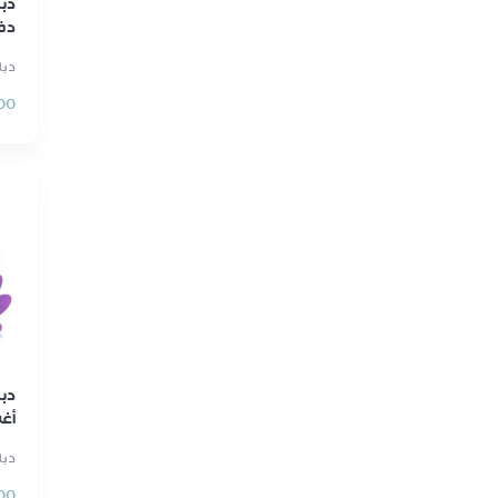
دب
دفع
دبلو
00
دبل
أغس
دبلو
00