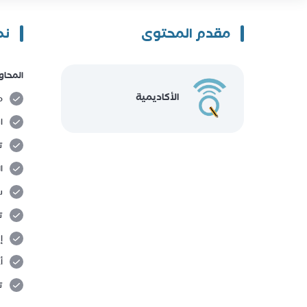
مقدم المحتوى
نظ
المحاو
الأكاديمية
م
ا
ت
ا
س
ت
إ
أ
ت