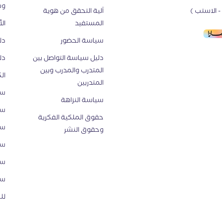
وس
 الاستب )
اَلية التحقق من هوية
المستفيد
ال
سياسة الحضور
دل
دليل سياسة التواصل بين
دل
المتدرب والمدرب وبين
ال
المتدربين
سي
سياسة النزاهة
سي
حقوق الملكية الفكرية
سي
وحقوق النشر
سي
سي
سي
لل