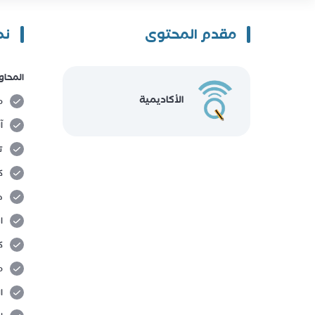
مقدم المحتوى
نظ
المحاو
الأكاديمية
م
آ
ت
ك
ط
ا
ك
م
ا