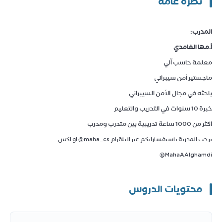
نظرة عامة
المدرب
:
أ.مها الغامدي
‏معلمة حاسب آلي
ماجستير أمن سيبراني
باحثه في مجال الأمن السيبراني
خبرة 10 سنوات في التدريب والتعليم
اكثر من 1000 ساعة تدريبية بين متدرب ومدرب
ترحب المدربة باستفساراتكم عبر التلقرام maha_cs@ او اكس
MahaAAlghamdi@
محتويات الدروس